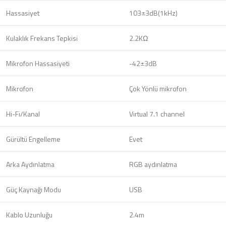
Hassasiyet
103±3dB(1kHz)
Kulaklık Frekans Tepkisi
2.2KΩ
Mikrofon Hassasiyeti
-42±3dB
Mikrofon
Çok Yönlü mikrofon
Hi-Fi/Kanal
Virtual 7.1 channel
Gürültü Engelleme
Evet
Arka Aydınlatma
RGB aydınlatma
Güç Kaynağı Modu
USB
Kablo Uzunluğu
2.4m