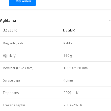
Satış Yerleri
Açıklama
ÖZELLIK
DEĞER
Bağlantı Şekli
Kablolu
Ağırlık (g)
360 g
Boyutlar (U*G*Y mm)
180*97*210mm
Sürücü Çapı
40mm
Empedans
32Ω(1kHz)
Frekans Tepkisi
20Hz-20kHz