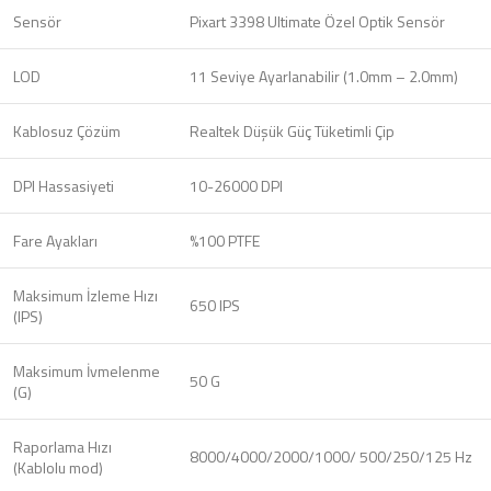
Sensör
Pixart 3398 Ultimate Özel Optik Sensör
LOD
11 Seviye Ayarlanabilir (1.0mm – 2.0mm)
Kablosuz Çözüm
Realtek Düşük Güç Tüketimli Çip
DPI Hassasiyeti
10-26000 DPI
Fare Ayakları
%100 PTFE
Maksimum İzleme Hızı
650 IPS
(IPS)
Maksimum İvmelenme
50 G
(G)
Raporlama Hızı
8000/4000/2000/1000/ 500/250/125 Hz
(Kablolu mod)