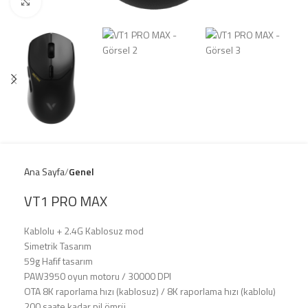
Click to enlarge
Ana Sayfa
Genel
VT1 PRO MAX
Kablolu + 2.4G Kablosuz mod
Simetrik Tasarım
59g Hafif tasarım
PAW3950 oyun motoru / 30000 DPI
OTA 8K raporlama hızı (kablosuz) / 8K raporlama hızı (kablolu)
200 saate kadar pil ömrü