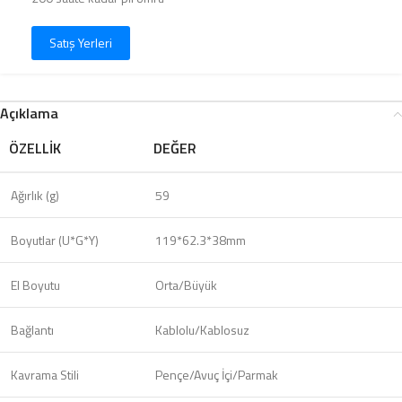
Satış Yerleri
Açıklama
ÖZELLIK
DEĞER
Ağırlık (g)
59
Boyutlar (U*G*Y)
119*62.3*38mm
El Boyutu
Orta/Büyük
Bağlantı
Kablolu/Kablosuz
Kavrama Stili
Pençe/Avuç İçi/Parmak