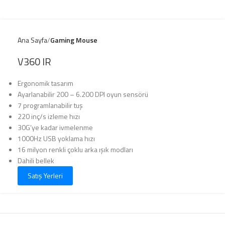
Ana Sayfa
Gaming Mouse
V360 IR
Ergonomik tasarım
Ayarlanabilir 200 – 6.200 DPI oyun sensörü
7 programlanabilir tuş
220 inç/s izleme hızı
30G’ye kadar ivmelenme
1000Hz USB yoklama hızı
16 milyon renkli çoklu arka ışık modları
Dahili bellek
Satış Yerleri