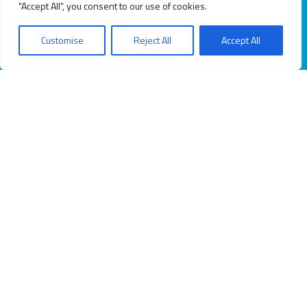
"Accept All", you consent to our use of cookies.
Customise
Reject All
Accept All
Destek
Hakkımızda
Sıkça Sorulan Sorular
KVKK Politikası
İletişim
Bize Ulaşın