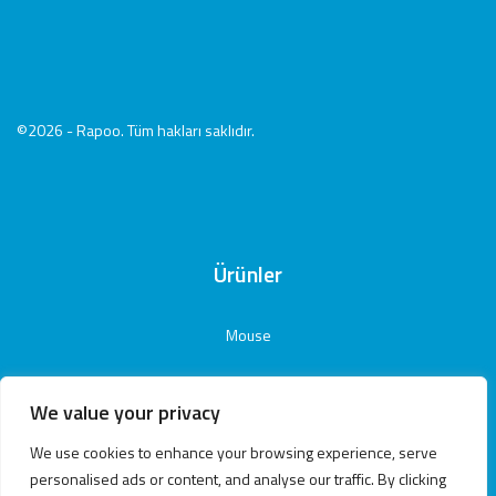
©2026 - Rapoo. Tüm hakları saklıdır.
Ürünler
Mouse
Klavye
We value your privacy
Klavye Mouse Set
We use cookies to enhance your browsing experience, serve
Aksesuar
personalised ads or content, and analyse our traffic. By clicking